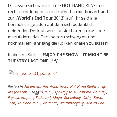
Da lassen sich natürlich die HOT HAND REAS erst
recht nicht lumpen – und rufen hiermit kurzerhand
zur
„World´s End Tour 2012“
auf. Ihr seid alle
herzlich eingeladen auf dem sich bedenklich
neigenden Deck unseres unsinkbaren Luxusliners
mitzufeiern, das Tanzbein zu schwingen und
nochmal ein Jahr lang die Korken knallen zu lassen!
In diesem Sinne:
ENJOY THE SHOW – IT MIGHT BE
THE VERY LAST ONE…! 🙂
Posted in
Allgemein
,
Hot Hand News
,
Hot Hand Reality
,
Life
Aid for Fans
Tagged
2012
,
Apokaypse
,
Bluesband
,
Country
,
Engelstrompete
,
Folkband
,
Maya
,
Rockabilly
,
Swing Band
,
Tour
,
Tournee 2012
,
Weltende
,
Weltuntergang
,
World´s End