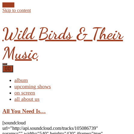
Skip to content
Wild Birds & Their
Music
album
upcoming shows
on screen
all about us
All You Need Is…
[soundcloud
url="http://api.soundcloud.com/tracks/105086739"
params="" width="540" height="420" iframe="true"